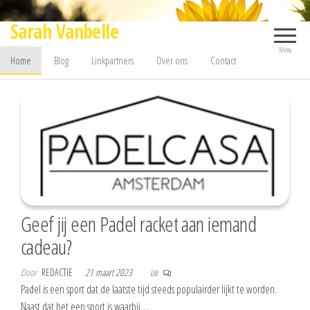
Ga
Sarah Vanbelle
naar
de
Menu
Home
Blog
Linkpartners
Over ons
Contact
inhoud
Geef jij een Padel racket aan iemand
cadeau?
Door
REDACTIE
21 maart 2023
Uit
Padel is een sport dat de laatste tijd steeds populairder lijkt te worden.
Naast dat het een sport is waarbij…